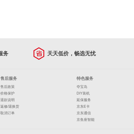
服务
天天低价，畅选无忧
售后服务
特色服务
售后政策
夺宝岛
价格保护
DIY装机
退款说明
延保服务
返修/退换货
京东E卡
取消订单
京东通信
京鱼座智能