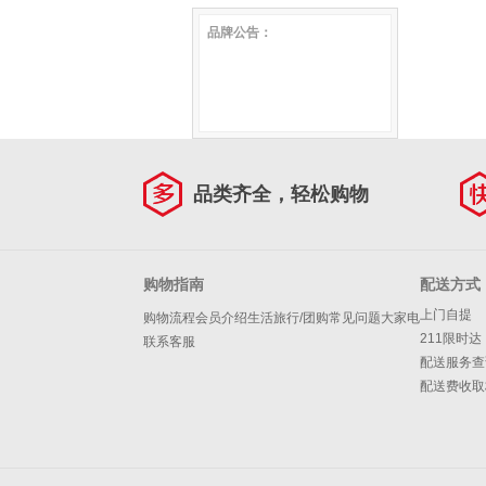
花单肩链条包 啡色
女款2025新款时尚学生书包
品牌公告：
旅游旅行包背包女 黑色
JD9011163V0POP91F1A
品类齐全，轻松购物
购物指南
配送方式
上门自提
购物流程
会员介绍
生活旅行/团购
常见问题
大家电
211限时达
联系客服
配送服务查
配送费收取