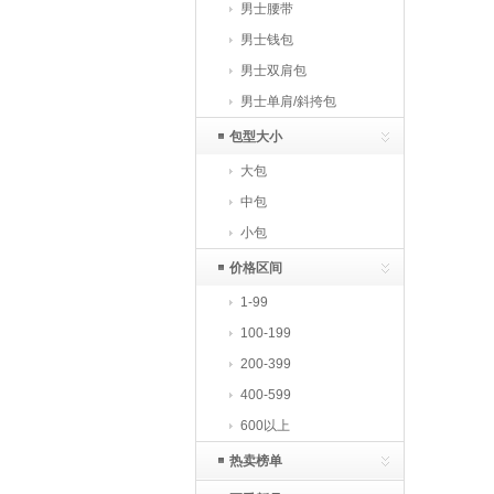
男士腰带
男士钱包
男士双肩包
男士单肩/斜挎包
包型大小
大包
中包
小包
价格区间
1-99
100-199
200-399
400-599
600以上
热卖榜单