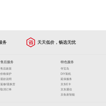
服务
天天低价，畅选无忧
售后服务
特色服务
售后政策
夺宝岛
价格保护
DIY装机
退款说明
延保服务
返修/退换货
京东E卡
取消订单
京东通信
京鱼座智能