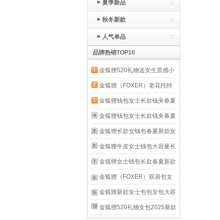
夏季新品
秋冬新款
人气单品
品牌热销TOP10
金狐狸520礼物送女生质感小
包包女黑色菱格链条女包时尚
金狐狸（FOXER）老花托特
百搭单肩斜挎包 黑色(大)
包女2025新款大容量通勤女
金狐狸钱包女士长款钱夹春夏
包单肩包高级感斜挎秋冬大包
新款按扣女钱包大容量手拿包
金狐狸钱包女士长款钱夹春夏
啡色-Brown【礼盒包装】 无
长票夹 金色
新款按扣女钱包大容量手拿包
金狐狸长款女钱包春夏新款女
规格
长票夹 黑色
士拉链手包手挽手拿包大容量
金狐狸牛皮女士钱包大容量长
皮夹牛皮女包 黑色
款卡包钱票夹手拿包零钱包新
金狐狸女士钱包长款春夏新款
款女友生日礼物 玫瑰
韩版牛皮多功能钱夹手机拉链
金狐狸（FOXER）双肩包女
金.JD2051360POP09F1W
手拿包女牛皮包 玫瑰金
开学新款韩版大学生新学期时
金狐狸新款女士包包女包大容
尚休闲背包潮旅行大容量书包
量单肩斜挎包手机包妈妈包新
金狐狸520礼物女包2025新款