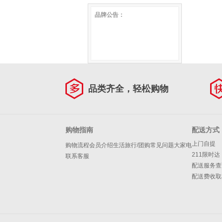
黑色 JD982053F1A
款圣诞节礼物 咖色 (A款）
复古印花斜挎女士包包时尚老
品牌公告：
花单肩链条包 啡色
品类齐全，轻松购物
购物指南
配送方式
上门自提
购物流程
会员介绍
生活旅行/团购
常见问题
大家电
211限时达
联系客服
配送服务查
配送费收取