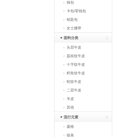
钱包
卡包/零钱包
钥匙包
女士腰带
面料分类
头层牛皮
荔枝纹牛皮
十字纹牛皮
鳄鱼纹牛皮
蛇纹牛皮
二层牛皮
羊皮
其他
流行元素
菱格
链条