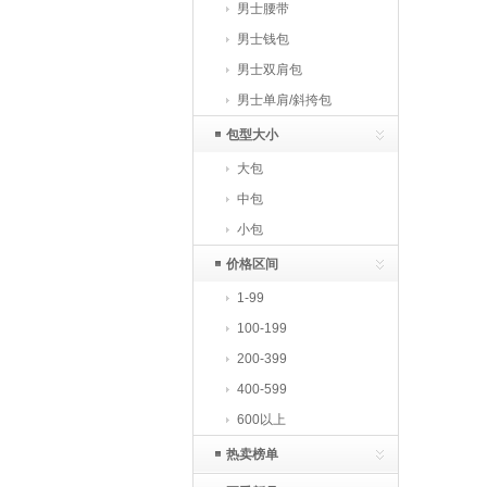
男士腰带
男士钱包
男士双肩包
男士单肩/斜挎包
包型大小
大包
中包
小包
价格区间
1-99
100-199
200-399
400-599
600以上
热卖榜单